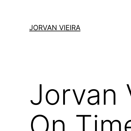
Saltar
para
o
JORVAN VIEIRA
conteúdo
Jorvan 
On Tim