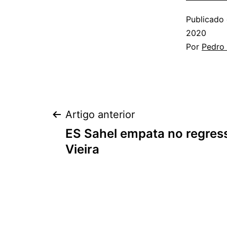
Publicado
2020
Por
Pedro
Navegação
Artigo anterior
ES Sahel empata no regres
de
Vieira
artigos