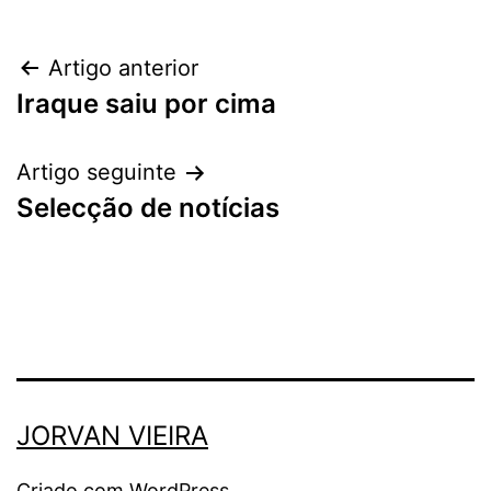
Navegação
Artigo anterior
Iraque saiu por cima
de
artigos
Artigo seguinte
Selecção de notícias
JORVAN VIEIRA
Criado com
WordPress
.