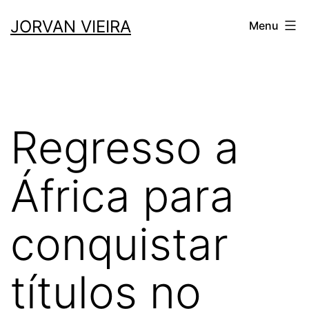
Saltar
JORVAN VIEIRA
Menu
para
o
conteúdo
Regresso a
África para
conquistar
títulos no