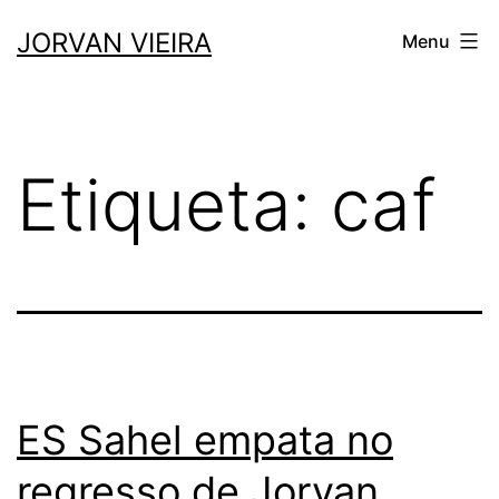
Saltar
JORVAN VIEIRA
Menu
para
o
conteúdo
Etiqueta:
caf
ES Sahel empata no
regresso de Jorvan