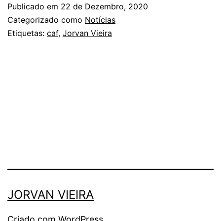
no
Publicado em
22 de Dezembro, 2020
regresso
Categorizado como
Notícias
Etiquetas:
caf
,
Jorvan Vieira
de
Jorvan
Vieira
JORVAN VIEIRA
Criado com
WordPress
.