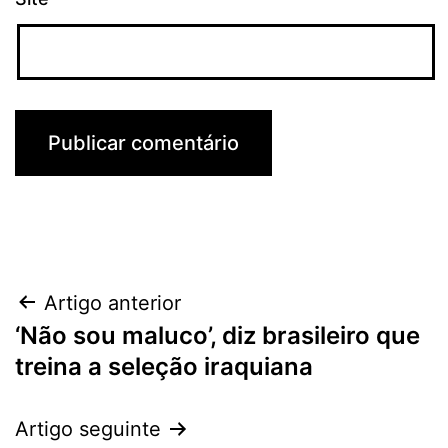
Navegação
Artigo anterior
‘Não sou maluco’, diz brasileiro que
de
treina a seleção iraquiana
artigos
Artigo seguinte