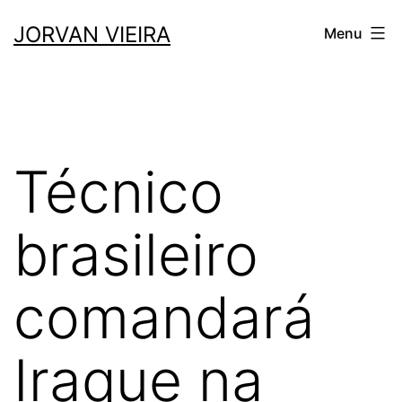
Saltar
JORVAN VIEIRA
Menu
para
o
conteúdo
Técnico
brasileiro
comandará
Iraque na