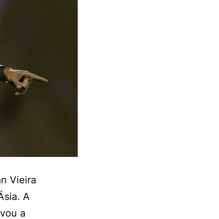
n Vieira
sia. A
ivou a