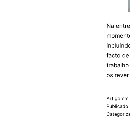
Na entre
momentos
incluind
facto de
trabalho
os reve
Artigo em
Publicado
Categori