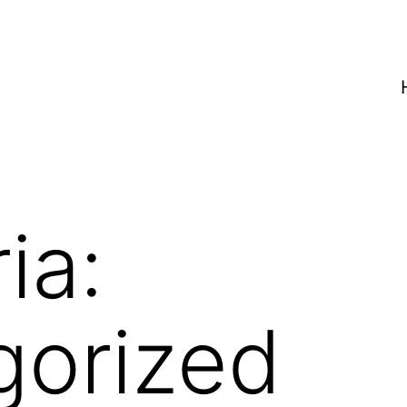
ia:
gorized