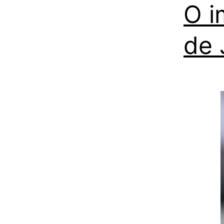
O i
de 