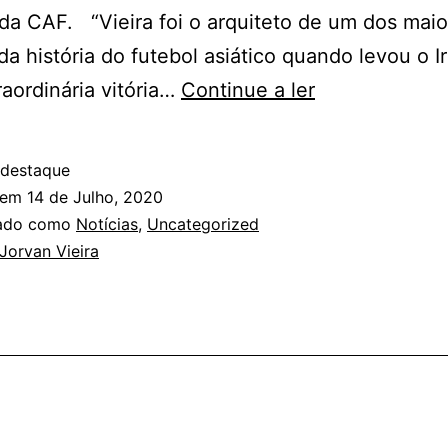
da CAF. “Vieira foi o arquiteto de um dos maio
 da história do futebol asiático quando levou o I
Jorvan
aordinária vitória…
Continue a ler
Vieira
integra
 destaque
Top
 em
14 de Julho, 2020
10
zado como
Notícias
,
Uncategorized
Jorvan Vieira
da
Taça
da
Ásia