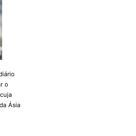
diário
r o
 cuja
da Ásia
…