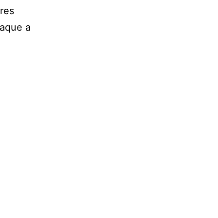
res
raque a