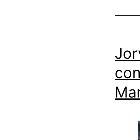
Jor
con
Ma