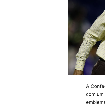
A Confed
com um 
emblemát